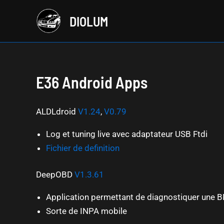
Aller
DIOLUM
au
contenu
E36 Android Apps
ALDLdroid
V1.24
,
V0.79
Log et tuning live avec adaptateur USB Ftdi
Fichier de definition
DeepOBD
V1.3.61
Application permettant de diagnostiquer une
Sorte de INPA mobile