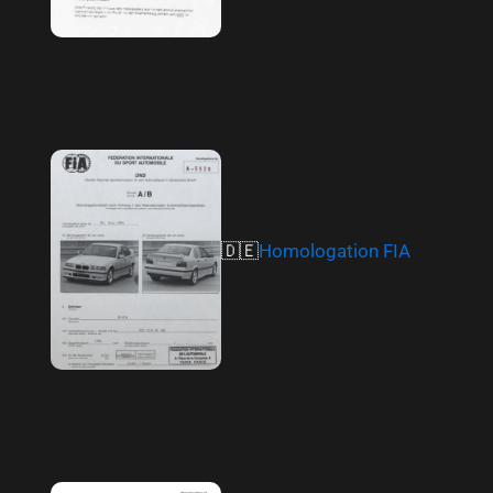
🇩🇪
H
omologation FIA