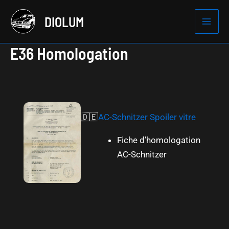
Aller
DIOLUM
au
Mai
contenu
E36 Homologation
Men
🇩🇪
AC-Schnitzer Spoiler vitre
Fiche d’homologation
AC-Schnitzer