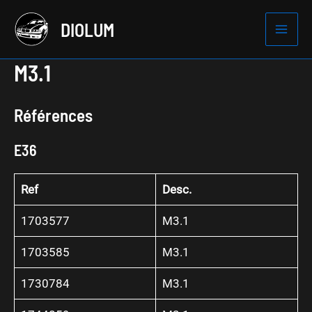
Aller
DIOLUM
au
Mai
contenu
M3.1
Men
Références
E36
Ref
Desc.
1703577
M3.1
1703585
M3.1
1730784
M3.1