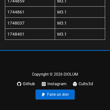
1744859
M3.1
1744861
M3.1
1748037
M3.1
1748401
M3.1
. .
Copyright © 2026 DIOLUM
Github
Instagram
Cults3d
Faire un don